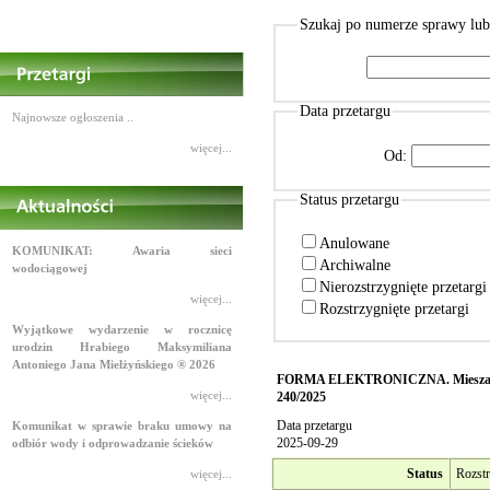
Szukaj po numerze sprawy lu
Data przetargu
Najnowsze ogłoszenia ..
więcej...
Od:
Status przetargu
Anulowane
KOMUNIKAT: Awaria sieci
Archiwalne
wodociągowej
Nierozstrzygnięte przetarg
więcej...
Rozstrzygnięte przetargi
Wyjątkowe wydarzenie w rocznicę
urodzin Hrabiego Maksymiliana
Antoniego Jana Mielżyńskiego ® 2026
FORMA ELEKTRONICZNA. Mieszanka u
więcej...
240/2025
Data przetargu
Komunikat w sprawie braku umowy na
2025-09-29
odbiór wody i odprowadzanie ścieków
Status
Rozstr
więcej...