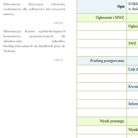
FORMA
Informacja dotycząca odczytów
Opis
w iloś
wodomierzy dla odbiorców bez zawartej
umowy.
Ogłoszenie i SIWZ:
więcej...
Ogłos
Informacja: Koniec ogólnodostępnych
kontenerów przeznaczonych do
składowania odpadów
SWZ
biodegradowalnych na działkach przy ul.
Zielonej
więcej...
Przebieg postępowania:
Link d
Kwota
Inform
Wynik przetargu:
Wynik 