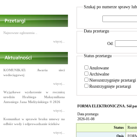
Szukaj po numerze sprawy lu
Data przetargu
Najnowsze ogłoszenia ..
więcej...
Od:
Status przetargu
Anulowane
KOMUNIKAT: Awaria sieci
Archiwalne
wodociągowej
Nierozstrzygnięte przetarg
więcej...
Rozstrzygnięte przetargi
Wyjątkowe wydarzenie w rocznicę
urodzin Hrabiego Maksymiliana
Antoniego Jana Mielżyńskiego ® 2026
FORMA ELEKTRONICZNA. Sól paszowa
więcej...
Data przetargu
2026-01-08
Komunikat w sprawie braku umowy na
odbiór wody i odprowadzanie ścieków
Status
Rozstr
więcej...
Opis
FORMA