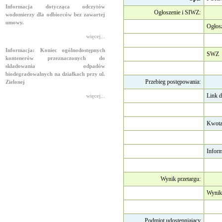
Informacja dotycząca odczytów
Ogłoszenie i SIWZ:
wodomierzy dla odbiorców bez zawartej
umowy.
Ogłos
więcej...
Informacja: Koniec ogólnodostępnych
SWZ
kontenerów przeznaczonych do
składowania odpadów
biodegradowalnych na działkach przy ul.
Przebieg postępowania:
Zielonej
Link d
więcej...
Kwota
Inform
Wynik przetargu:
Wynik 
Podmiot udostępniający