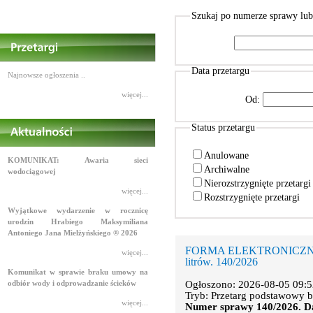
Szukaj po numerze sprawy lu
Data przetargu
Najnowsze ogłoszenia ..
więcej...
Od:
Status przetargu
Anulowane
KOMUNIKAT: Awaria sieci
Archiwalne
wodociągowej
Nierozstrzygnięte przetarg
więcej...
Rozstrzygnięte przetargi
Wyjątkowe wydarzenie w rocznicę
urodzin Hrabiego Maksymiliana
Antoniego Jana Mielżyńskiego ® 2026
FORMA ELEKTRONICZNA. Śr
więcej...
litrów. 140/2026
Komunikat w sprawie braku umowy na
odbiór wody i odprowadzanie ścieków
Ogłoszono: 2026-08-05 09:5
Tryb: Przetarg podstawowy b
więcej...
Numer sprawy 140/2026. Da