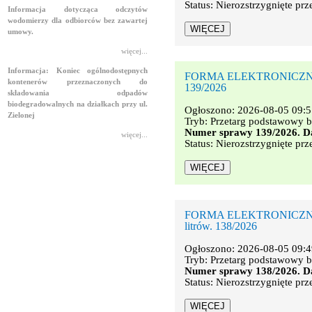
Status: Nierozstrzygnięte prz
Informacja dotycząca odczytów
wodomierzy dla odbiorców bez zawartej
umowy.
więcej...
Informacja: Koniec ogólnodostępnych
FORMA ELEKTRONICZNA. Śr
kontenerów przeznaczonych do
139/2026
składowania odpadów
biodegradowalnych na działkach przy ul.
Ogłoszono: 2026-08-05 09:5
Zielonej
Tryb: Przetarg podstawowy b
Numer sprawy 139/2026. Da
więcej...
Status: Nierozstrzygnięte prz
FORMA ELEKTRONICZNA. Śro
litrów. 138/2026
Ogłoszono: 2026-08-05 09:4
Tryb: Przetarg podstawowy b
Numer sprawy 138/2026. Da
Status: Nierozstrzygnięte prz