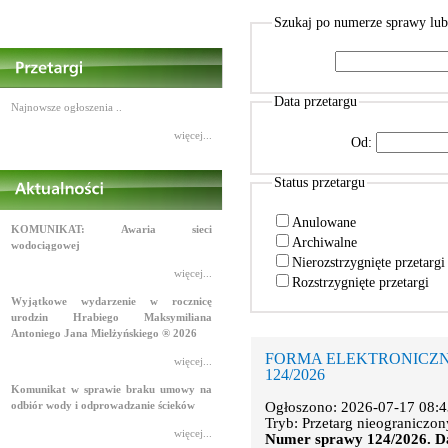
Szukaj po numerze sprawy lu
Data przetargu
Najnowsze ogłoszenia ..
więcej...
Od:
Status przetargu
Anulowane
KOMUNIKAT: Awaria sieci
Archiwalne
wodociągowej
Nierozstrzygnięte przetarg
więcej...
Rozstrzygnięte przetargi
Wyjątkowe wydarzenie w rocznicę
urodzin Hrabiego Maksymiliana
Antoniego Jana Mielżyńskiego ® 2026
FORMA ELEKTRONICZNA. Na
więcej...
124/2026
Komunikat w sprawie braku umowy na
odbiór wody i odprowadzanie ścieków
Ogłoszono: 2026-07-17 08:4
Tryb: Przetarg nieograniczon
więcej...
Numer sprawy 124/2026. Da