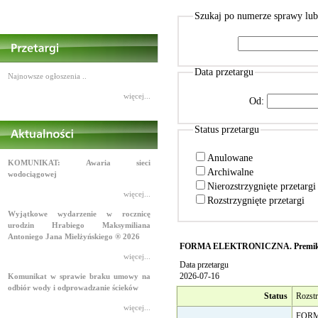
Szukaj po numerze sprawy lu
Data przetargu
Najnowsze ogłoszenia ..
więcej...
Od:
Status przetargu
Anulowane
KOMUNIKAT: Awaria sieci
Archiwalne
wodociągowej
Nierozstrzygnięte przetarg
więcej...
Rozstrzygnięte przetargi
Wyjątkowe wydarzenie w rocznicę
urodzin Hrabiego Maksymiliana
Antoniego Jana Mielżyńskiego ® 2026
FORMA ELEKTRONICZNA. Premiks mine
więcej...
Data przetargu
2026-07-16
Komunikat w sprawie braku umowy na
odbiór wody i odprowadzanie ścieków
Status
Rozstr
więcej...
FORMA