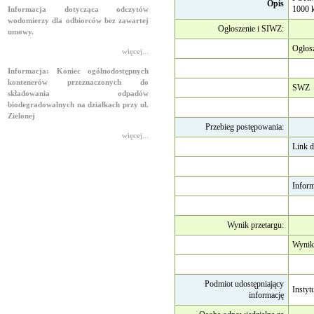
Opis
1000 
Informacja dotycząca odczytów
wodomierzy dla odbiorców bez zawartej
Ogłoszenie i SIWZ:
umowy.
Ogłos
więcej...
Informacja: Koniec ogólnodostępnych
kontenerów przeznaczonych do
SWZ
składowania odpadów
biodegradowalnych na działkach przy ul.
Zielonej
Przebieg postępowania:
więcej...
Link d
Inform
Wynik przetargu:
Wynik 
Podmiot udostępniający
Instyt
informację