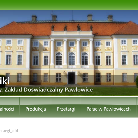
etargi_old