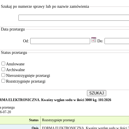
Szukaj po numerze sprawy lub po nazwie zamówienia
Data przetargu
Od:
Do:
Status przetargu
Anulowane
Archiwalne
Nierozstrzygnięte przetargi
Rozstrzygnięte przetargi
RMA ELEKTRONICZNA. Kwaśny węglan sodu w ilości 3000 kg. 101/2026
a przetargu
6-07-20
Status
Rozstrzygnięte przetargi
Opis
FORMA ELEKTRONICZNA. Kwaśny węglan sodu w ilości 30