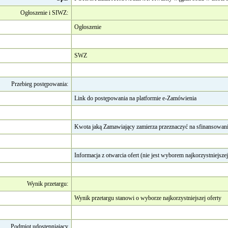
Ogłoszenie i SIWZ:
Ogłoszenie
SWZ
Przebieg postępowania:
Link do postępowania na platformie e-Zamówienia
Kwota jaką Zamawiający zamierza przeznaczyć na sfinansowan
Informacja z otwarcia ofert (nie jest wyborem najkorzystniejszej
Wynik przetargu:
Wynik przetargu stanowi o wyborze najkorzystniejszej oferty
Podmiot udostępniający