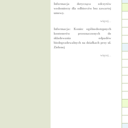
Informacja dotycząca odczytów
wodomierzy dla odbiorców bez zawartej
umowy.
więcej...
Informacja: Koniec ogólnodostępnych
kontenerów przeznaczonych do
składowania odpadów
biodegradowalnych na działkach przy ul.
Zielonej
więcej...