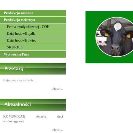
Produkcja roślinna
Produkcja zwierzęca
Ferma trzody chlewnej - COH
Dział hodowli bydła
Dział hodowli owiec
SKURTCh
Wytwórnia Pasz
Najnowsze ogłoszenia ..
więcej...
KOMUNIKAT: Awaria sieci
wodociągowej
więcej...