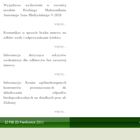
Wyjątkowe wydarzenie w rocznicę
urodzin Hrabiego Maksymiliana
Antoniego Jana Mielżyńskiego ® 2026
więcej...
Komunikat w sprawie braku umowy na
odbiór wody i odprowadzanie ścieków
więcej...
Informacja dotycząca odczytów
wodomierzy dla odbiorców bez zawartej
umowy.
więcej...
Informacja: Koniec ogólnodostępnych
kontenerów przeznaczonych do
składowania odpadów
biodegradowalnych na działkach przy ul.
Zielonej
więcej...