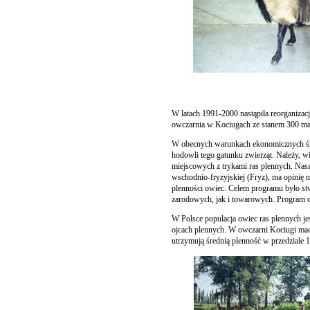
W latach 1991-2000 nastąpiła reorganiza
owczarnia w Kociugach ze stanem 300 ma
W obecnych warunkach ekonomicznych śred
hodowli tego gatunku zwierząt. Należy, wi
miejscowych z trykami ras plennych. Nas
wschodnio-fryzyjskiej (Fryz), ma opinię
plenności owiec. Celem programu było st
zarodowych, jak i towarowych. Program op
W Polsce populacja owiec ras plennych j
ojcach plennych. W owczarni Kociugi maci
utrzymują średnią plenność w przedzial