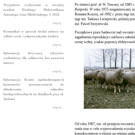
Po śmierci prof. dr W. Nawary, od 1985 r.
Wyjątkowe wydarzenie w rocznicę
Rzepecki. W roku 1975 zorganizowany zos
urodzin Hrabiego Maksymiliana
Romana Kozyrę, od 1992 r. przez mgr inż.
Antoniego Jana Mielżyńskiego ® 2026
mgr inż. Tadeusz Leciejewski, później prz
więcej...
inż. Paweł Strzyżewski.
Komunikat w sprawie braku umowy na
Początkowo prace badawcze nad owcami ob
odbiór wody i odprowadzanie ścieków
zagadnienia reprodukcji i odchowu młodzi
ocenę wełny, a także poprawę efektywnoś
więcej...
Informacja dotycząca odczytów
wodomierzy dla odbiorców bez zawartej
umowy.
więcej...
Informacja: Koniec ogólnodostępnych
kontenerów przeznaczonych do
składowania odpadów
biodegradowalnych na działkach przy ul.
Zielonej
więcej...
Od roku 1967, tzn. od przejęcia owczarni
stada oraz w celu wyprowadzenia wysokopl
konsekwentnym wyborze na remont stada m