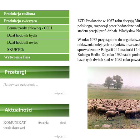
Produkcja roślinna
Produkcja zwierzęca
ZZD Pawłowice w 1967 roku decyzją Min
polskiego, rozpoczął prace hodowlane na
Ferma trzody chlewnej - COH
stadem przejął prof. dr hab. Władysław N
Dział hodowli bydła
W roku 1972 przystąpiono do organizowan
Dział hodowli owiec
oddawania kolejnych budynków owczarskic
SKURTCh
sprowadzono z Bułgarii 244 maciorki i 1
Rolnego Redło. Do roku 1985 stado pod
Wytwórnia Pasz
bazie tych dwóch stad w 1985 roku powsta
Najnowsze ogłoszenia ..
więcej...
KOMUNIKAT: Awaria sieci
wodociągowej
więcej...