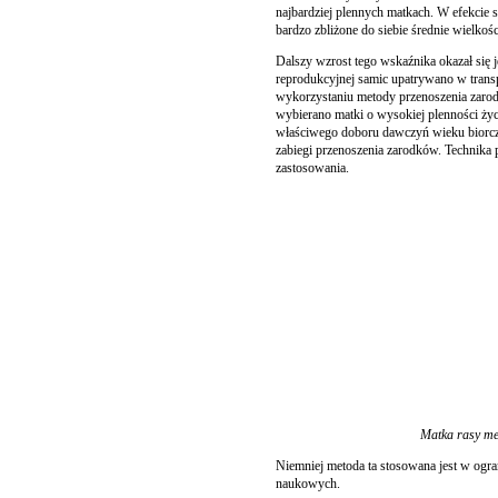
najbardziej plennych matkach. W efekcie
bardzo zbliżone do siebie średnie wielkoś
Dalszy wzrost tego wskaźnika okazał się
reprodukcyjnej samic upatrywano w trans
wykorzystaniu metody przenoszenia zarod
wybierano matki o wysokiej plenności ży
właściwego doboru dawczyń wieku biorczy
zabiegi przenoszenia zarodków. Technika 
zastosowania.
Matka rasy mer
Niemniej metoda ta stosowana jest w og
naukowych.