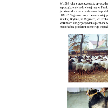
W 1989 roku z przeszczepienia sprowadzo
zapoczątkowały hodowlę tej rasy w Pawł
jarosławskim. Owce te używano do podnie
50% i 25% genów owcy romanowskiej, prz
Wielkiej Brytanii, na Węgrzech, w Czech
warunkach ubogiego żywienia plenność w
maciorki bez problemu odchowują trojacz