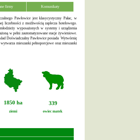
ne firmy
Komunikaty
zalnego Pawłowice jest klasycystyczny Pałac, w
nej liczebności z możliwością zaplecza hotelowego.
i młodzieży wyposażonych w systemy i urządzenia
sażoną w pełni zautomatyzowane stacje żywieniowe.
 Zakład Doświadczalny Pawłowice posiada Wytwórnię
, wytwarza mieszanki pełnoporcjowe oraz mieszanki
1850 ha
339
ziemi
owiec matek