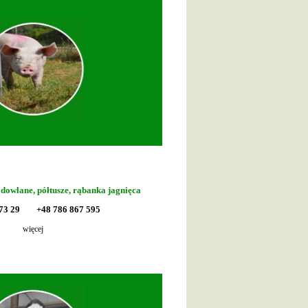
odowlane, półtusze, rąbanka jagnięca
6 73 29 +48 786 867 595
więcej