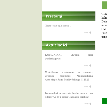
Głów
któr
Dzia
umoż
Najnowsze ogłoszenia ..
Chle
więcej...
Pasz
uzup
KOMUNIKAT: Awaria sieci
wodociągowej
więcej...
Wyjątkowe wydarzenie w rocznicę
urodzin Hrabiego Maksymiliana
Antoniego Jana Mielżyńskiego ® 2026
więcej...
Komunikat w sprawie braku umowy na
odbiór wody i odprowadzanie ścieków
więcej...