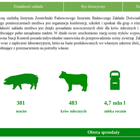
Działalność zakładu
Rys historyczny
Da
ną siedzibą Instytutu Zootechniki Państwowego Instytutu Badawczego Zakładu Doświadc
ego pomieszczeniach możliwa jest organizacja konferencji, szkoleń i spotkań dla grup o róż
łalność zakładu możliwa jest dzięki posiadaniu nowoczesnych obór dla krów mlecznych 
liwiające pełne zarządzania stadem. W dziale owiec uruchomiono stację oceny tryków wypo
wnia Stacji Kontroli posiada indywidualne stanowiska do przeprowadzenia oceny zwierząt.
 wraz z zapleczem laboratoryjnym, która na bazie produkowanych we własnym zakresie zbóż
ełniające z przeznaczeniem na potrzeby własne.
381
483
4,7 mln l
macior
krów mlecznych
mleka rocznie
Oferta sprzedaży