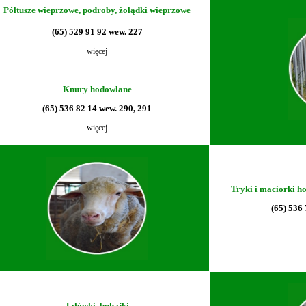
Półtusze wieprzowe, podroby, żołądki wieprzowe
(65) 529 91 92 wew. 227
więcej
Knury hodowlane
(65) 536 82 14 wew. 290, 291
więcej
Tryki i maciorki h
(65) 53
Jałówki, buhajki