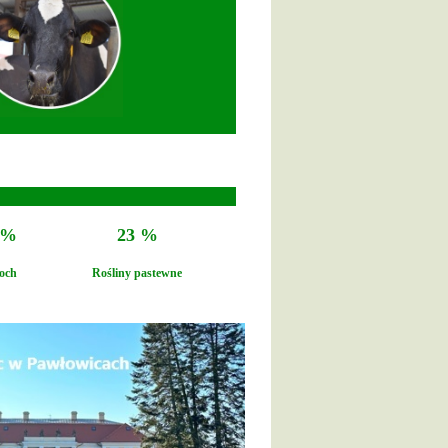
 %
23 %
och
Rośliny pastewne