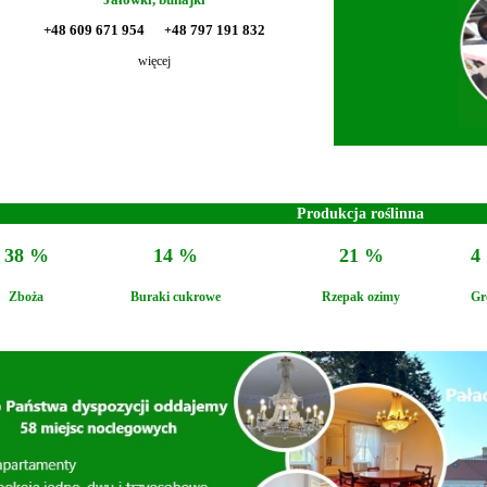
+48 609 671 954
48 797 191 832
+
więcej
Produkcja roślinna
38 %
14 %
21 %
4
Zboża
Buraki cukrowe
Rzepak ozimy
Gr